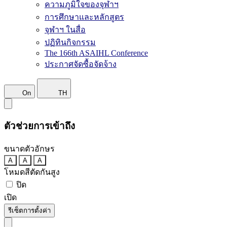
ความภูมิใจของจุฬาฯ
การศึกษาและหลักสูตร
จุฬาฯ ในสื่อ
ปฏิทินกิจกรรม
The 166th ASAIHL Conference
ประกาศจัดซื้อจัดจ้าง
On
TH
ตัวช่วยการเข้าถึง
ขนาดตัวอักษร
A
A
A
โหมดสีตัดกันสูง
ปิด
เปิด
รีเซ็ตการตั้งค่า