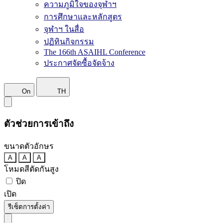
ความภูมิใจของจุฬาฯ
การศึกษาและหลักสูตร
จุฬาฯ ในสื่อ
ปฏิทินกิจกรรม
The 166th ASAIHL Conference
ประกาศจัดซื้อจัดจ้าง
On
TH
ตัวช่วยการเข้าถึง
ขนาดตัวอักษร
A
A
A
โหมดสีตัดกันสูง
ปิด
เปิด
รีเซ็ตการตั้งค่า