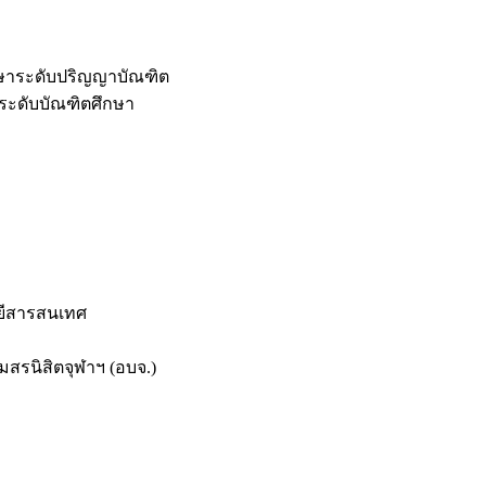
กษาระดับปริญญาบัณฑิต
ระดับบัณฑิตศึกษา
ยีสารสนเทศ
สรนิสิตจุฬาฯ (อบจ.)