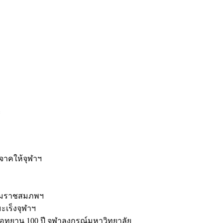
ะ
ิจาคให้จุฬาฯ
รมราชสมภพฯ
มะเร็งจุฬาฯ
ุทยาน 100 ปี จุฬาลงกรณ์มหาวิทยาลัย