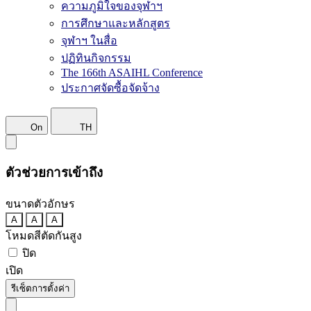
ความภูมิใจของจุฬาฯ
การศึกษาและหลักสูตร
จุฬาฯ ในสื่อ
ปฏิทินกิจกรรม
The 166th ASAIHL Conference
ประกาศจัดซื้อจัดจ้าง
On
TH
ตัวช่วยการเข้าถึง
ขนาดตัวอักษร
A
A
A
โหมดสีตัดกันสูง
ปิด
เปิด
รีเซ็ตการตั้งค่า