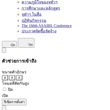
ความภูมิใจของจุฬาฯ
การศึกษาและหลักสูตร
จุฬาฯ ในสื่อ
ปฏิทินกิจกรรม
The 166th ASAIHL Conference
ประกาศจัดซื้อจัดจ้าง
On
TH
ตัวช่วยการเข้าถึง
ขนาดตัวอักษร
A
A
A
โหมดสีตัดกันสูง
ปิด
เปิด
รีเซ็ตการตั้งค่า