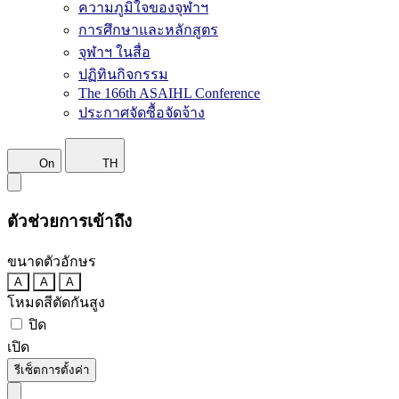
ความภูมิใจของจุฬาฯ
การศึกษาและหลักสูตร
จุฬาฯ ในสื่อ
ปฏิทินกิจกรรม
The 166th ASAIHL Conference
ประกาศจัดซื้อจัดจ้าง
On
TH
ตัวช่วยการเข้าถึง
ขนาดตัวอักษร
A
A
A
โหมดสีตัดกันสูง
ปิด
เปิด
รีเซ็ตการตั้งค่า