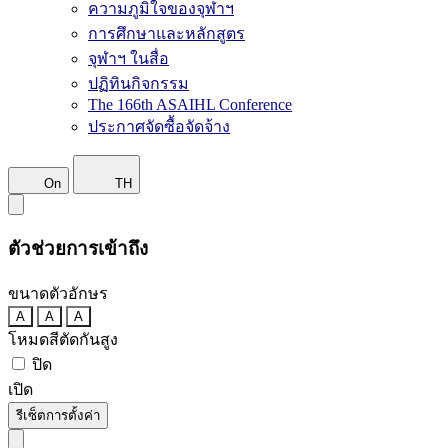
ความภูมิใจของจุฬาฯ
การศึกษาและหลักสูตร
จุฬาฯ ในสื่อ
ปฏิทินกิจกรรม
The 166th ASAIHL Conference
ประกาศจัดซื้อจัดจ้าง
On
TH
ตัวช่วยการเข้าถึง
ขนาดตัวอักษร
A
A
A
โหมดสีตัดกันสูง
ปิด
เปิด
รีเซ็ตการตั้งค่า