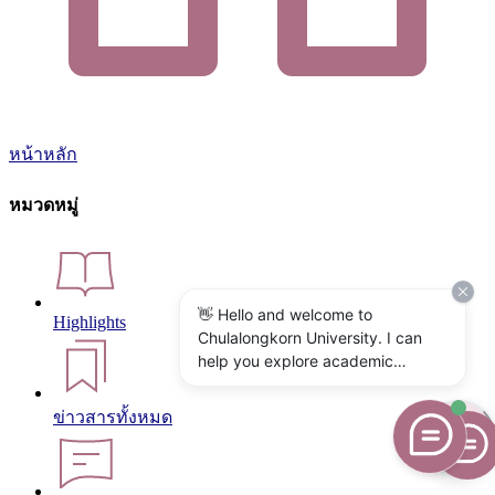
หน้าหลัก
หมวดหมู่
👋 Hello and welcome to
Highlights
Chulalongkorn University. I can
help you explore academic
programs, admissions, research,
campus life, and university
ข่าวสารทั้งหมด
services. What would you like to
know?