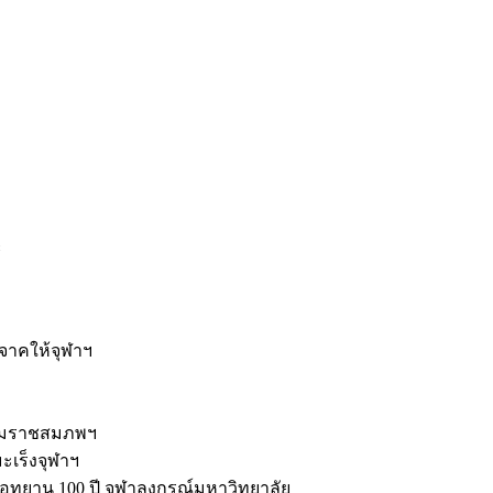
ะ
ิจาคให้จุฬาฯ
รมราชสมภพฯ
มะเร็งจุฬาฯ
ุทยาน 100 ปี จุฬาลงกรณ์มหาวิทยาลัย