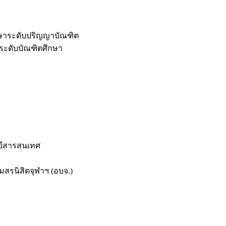
กษาระดับปริญญาบัณฑิต
ระดับบัณฑิตศึกษา
ยีสารสนเทศ
สรนิสิตจุฬาฯ (อบจ.)