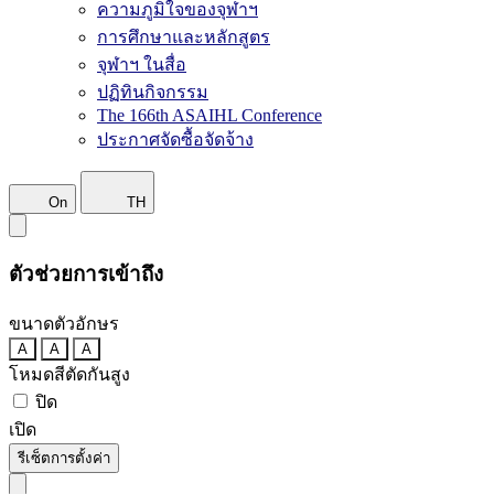
ความภูมิใจของจุฬาฯ
การศึกษาและหลักสูตร
จุฬาฯ ในสื่อ
ปฏิทินกิจกรรม
The 166th ASAIHL Conference
ประกาศจัดซื้อจัดจ้าง
On
TH
ตัวช่วยการเข้าถึง
ขนาดตัวอักษร
A
A
A
โหมดสีตัดกันสูง
ปิด
เปิด
รีเซ็ตการตั้งค่า