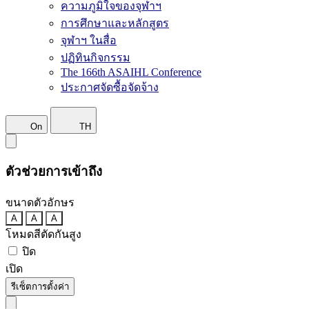
ความภูมิใจของจุฬาฯ
การศึกษาและหลักสูตร
จุฬาฯ ในสื่อ
ปฏิทินกิจกรรม
The 166th ASAIHL Conference
ประกาศจัดซื้อจัดจ้าง
On
TH
ตัวช่วยการเข้าถึง
ขนาดตัวอักษร
A
A
A
โหมดสีตัดกันสูง
ปิด
เปิด
รีเซ็ตการตั้งค่า