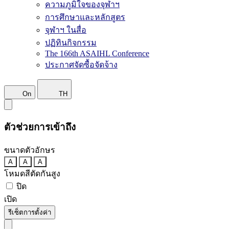
ความภูมิใจของจุฬาฯ
การศึกษาและหลักสูตร
จุฬาฯ ในสื่อ
ปฏิทินกิจกรรม
The 166th ASAIHL Conference
ประกาศจัดซื้อจัดจ้าง
On
TH
ตัวช่วยการเข้าถึง
ขนาดตัวอักษร
A
A
A
โหมดสีตัดกันสูง
ปิด
เปิด
รีเซ็ตการตั้งค่า