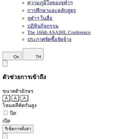
ความภูมิใจของจุฬาฯ
การศึกษาและหลักสูตร
จุฬาฯ ในสื่อ
ปฏิทินกิจกรรม
The 166th ASAIHL Conference
ประกาศจัดซื้อจัดจ้าง
On
TH
ตัวช่วยการเข้าถึง
ขนาดตัวอักษร
A
A
A
โหมดสีตัดกันสูง
ปิด
เปิด
รีเซ็ตการตั้งค่า