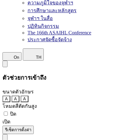
ความภูมิใจของจุฬาฯ
การศึกษาและหลักสูตร
จุฬาฯ ในสื่อ
ปฏิทินกิจกรรม
The 166th ASAIHL Conference
ประกาศจัดซื้อจัดจ้าง
On
TH
ตัวช่วยการเข้าถึง
ขนาดตัวอักษร
A
A
A
โหมดสีตัดกันสูง
ปิด
เปิด
รีเซ็ตการตั้งค่า