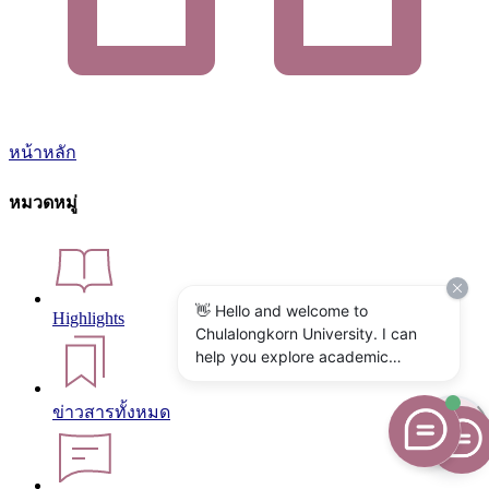
หน้าหลัก
หมวดหมู่
👋 Hello and welcome to
Highlights
Chulalongkorn University. I can
help you explore academic
programs, admissions, research,
campus life, and university
ข่าวสารทั้งหมด
services. What would you like to
know?