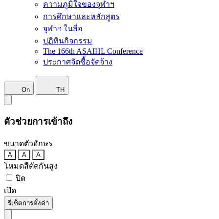
ความภูมิใจของจุฬาฯ
การศึกษาและหลักสูตร
จุฬาฯ ในสื่อ
ปฏิทินกิจกรรม
The 166th ASAIHL Conference
ประกาศจัดซื้อจัดจ้าง
On
TH
ตัวช่วยการเข้าถึง
ขนาดตัวอักษร
A
A
A
โหมดสีตัดกันสูง
ปิด
เปิด
รีเซ็ตการตั้งค่า