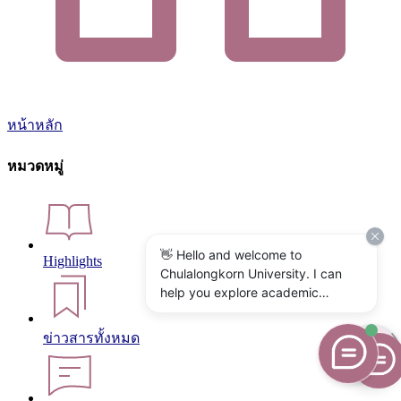
หน้าหลัก
หมวดหมู่
👋 Hello and welcome to
Highlights
Chulalongkorn University. I can
help you explore academic
programs, admissions, research,
campus life, and university
ข่าวสารทั้งหมด
services. What would you like to
know?