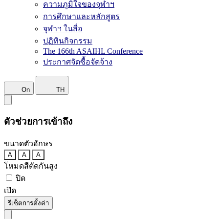
ความภูมิใจของจุฬาฯ
การศึกษาและหลักสูตร
จุฬาฯ ในสื่อ
ปฏิทินกิจกรรม
The 166th ASAIHL Conference
ประกาศจัดซื้อจัดจ้าง
On
TH
ตัวช่วยการเข้าถึง
ขนาดตัวอักษร
A
A
A
โหมดสีตัดกันสูง
ปิด
เปิด
รีเซ็ตการตั้งค่า