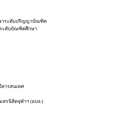
กษาระดับปริญญาบัณฑิต
ระดับบัณฑิตศึกษา
ยีสารสนเทศ
สรนิสิตจุฬาฯ (อบจ.)