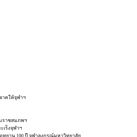
ะ
ิจาคให้จุฬาฯ
รมราชสมภพฯ
มะเร็งจุฬาฯ
ุทยาน 100 ปี จุฬาลงกรณ์มหาวิทยาลัย