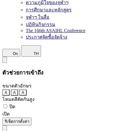
ความภูมิใจของจุฬาฯ
การศึกษาและหลักสูตร
จุฬาฯ ในสื่อ
ปฏิทินกิจกรรม
The 166th ASAIHL Conference
ประกาศจัดซื้อจัดจ้าง
On
TH
ตัวช่วยการเข้าถึง
ขนาดตัวอักษร
A
A
A
โหมดสีตัดกันสูง
ปิด
เปิด
รีเซ็ตการตั้งค่า