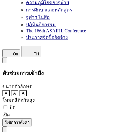
ความภูมิใจของจุฬาฯ
การศึกษาและหลักสูตร
จุฬาฯ ในสื่อ
ปฏิทินกิจกรรม
The 166th ASAIHL Conference
ประกาศจัดซื้อจัดจ้าง
On
TH
ตัวช่วยการเข้าถึง
ขนาดตัวอักษร
A
A
A
โหมดสีตัดกันสูง
ปิด
เปิด
รีเซ็ตการตั้งค่า