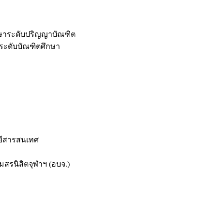
กษาระดับปริญญาบัณฑิต
ระดับบัณฑิตศึกษา
ยีสารสนเทศ
สรนิสิตจุฬาฯ (อบจ.)