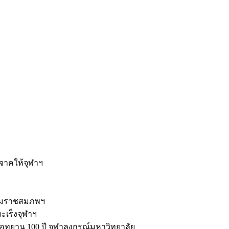
ะ
ิจาคให้จุฬาฯ
รมราชสมภพฯ
มะเร็งจุฬาฯ
ุทยาน 100 ปี จุฬาลงกรณ์มหาวิทยาลัย