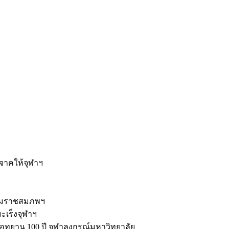
ะ
ิจาคให้จุฬาฯ
รมราชสมภพฯ
มะเร็งจุฬาฯ
ุทยาน 100 ปี จุฬาลงกรณ์มหาวิทยาลัย