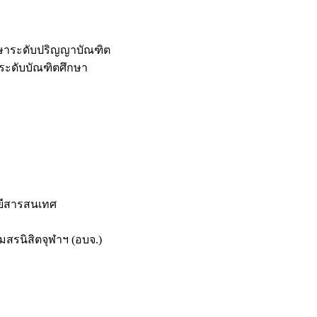
กษาระดับปริญญาบัณฑิต
ระดับบัณฑิตศึกษา
ยีสารสนเทศ
สรนิสิตจุฬาฯ (อบจ.)