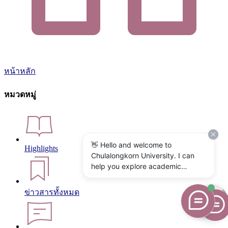
หน้าหลัก
หมวดหมู่
👋 Hello and welcome to
Highlights
Chulalongkorn University. I can
help you explore academic
programs, admissions, research,
campus life, and university
ข่าวสารทั้งหมด
services. What would you like to
know?