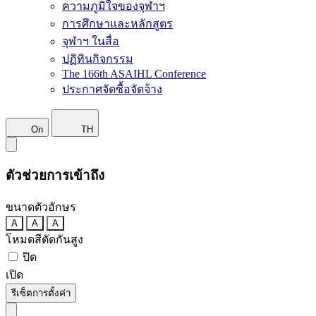
ความภูมิใจของจุฬาฯ
การศึกษาและหลักสูตร
จุฬาฯ ในสื่อ
ปฏิทินกิจกรรม
The 166th ASAIHL Conference
ประกาศจัดซื้อจัดจ้าง
On
TH
ตัวช่วยการเข้าถึง
ขนาดตัวอักษร
A
A
A
โหมดสีตัดกันสูง
ปิด
เปิด
รีเซ็ตการตั้งค่า