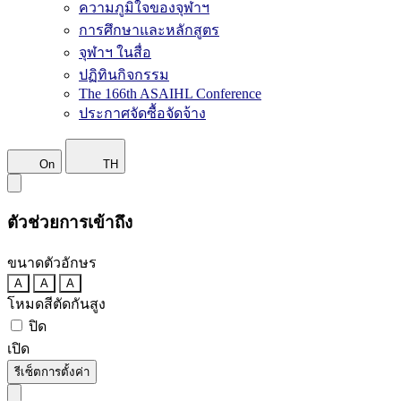
ความภูมิใจของจุฬาฯ
การศึกษาและหลักสูตร
จุฬาฯ ในสื่อ
ปฏิทินกิจกรรม
The 166th ASAIHL Conference
ประกาศจัดซื้อจัดจ้าง
On
TH
ตัวช่วยการเข้าถึง
ขนาดตัวอักษร
A
A
A
โหมดสีตัดกันสูง
ปิด
เปิด
รีเซ็ตการตั้งค่า