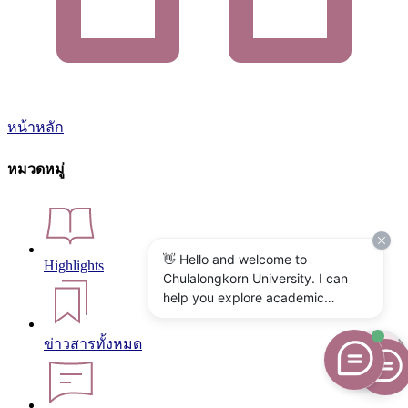
หน้าหลัก
หมวดหมู่
👋 Hello and welcome to
Highlights
Chulalongkorn University. I can
help you explore academic
programs, admissions, research,
campus life, and university
ข่าวสารทั้งหมด
services. What would you like to
know?