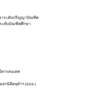
กษาระดับปริญญาบัณฑิต
ระดับบัณฑิตศึกษา
ยีสารสนเทศ
สรนิสิตจุฬาฯ (อบจ.)