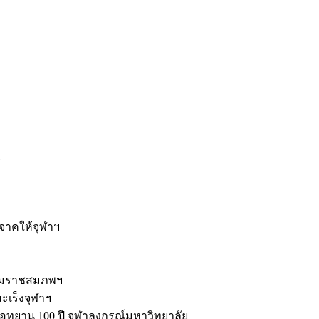
ะ
ิจาคให้จุฬาฯ
รมราชสมภพฯ
มะเร็งจุฬาฯ
ุทยาน 100 ปี จุฬาลงกรณ์มหาวิทยาลัย