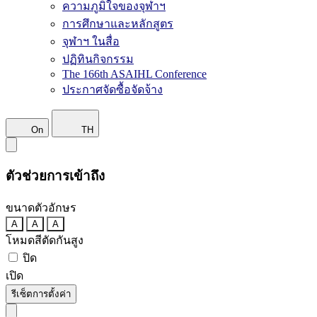
ความภูมิใจของจุฬาฯ
การศึกษาและหลักสูตร
จุฬาฯ ในสื่อ
ปฏิทินกิจกรรม
The 166th ASAIHL Conference
ประกาศจัดซื้อจัดจ้าง
On
TH
ตัวช่วยการเข้าถึง
ขนาดตัวอักษร
A
A
A
โหมดสีตัดกันสูง
ปิด
เปิด
รีเซ็ตการตั้งค่า