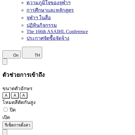
ความภูมิใจของจุฬาฯ
การศึกษาและหลักสูตร
จุฬาฯ ในสื่อ
ปฏิทินกิจกรรม
The 166th ASAIHL Conference
ประกาศจัดซื้อจัดจ้าง
On
TH
ตัวช่วยการเข้าถึง
ขนาดตัวอักษร
A
A
A
โหมดสีตัดกันสูง
ปิด
เปิด
รีเซ็ตการตั้งค่า