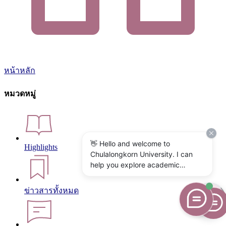
หน้าหลัก
หมวดหมู่
👋 Hello and welcome to
Highlights
Chulalongkorn University. I can
help you explore academic
programs, admissions, research,
campus life, and university
ข่าวสารทั้งหมด
services. What would you like to
know?