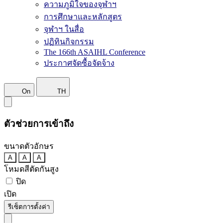
ความภูมิใจของจุฬาฯ
การศึกษาและหลักสูตร
จุฬาฯ ในสื่อ
ปฏิทินกิจกรรม
The 166th ASAIHL Conference
ประกาศจัดซื้อจัดจ้าง
On
TH
ตัวช่วยการเข้าถึง
ขนาดตัวอักษร
A
A
A
โหมดสีตัดกันสูง
ปิด
เปิด
รีเซ็ตการตั้งค่า