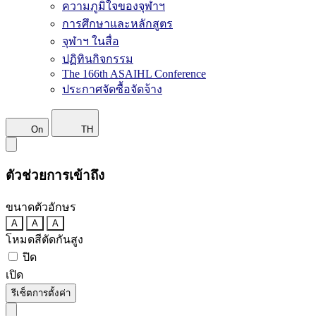
ความภูมิใจของจุฬาฯ
การศึกษาและหลักสูตร
จุฬาฯ ในสื่อ
ปฏิทินกิจกรรม
The 166th ASAIHL Conference
ประกาศจัดซื้อจัดจ้าง
On
TH
ตัวช่วยการเข้าถึง
ขนาดตัวอักษร
A
A
A
โหมดสีตัดกันสูง
ปิด
เปิด
รีเซ็ตการตั้งค่า