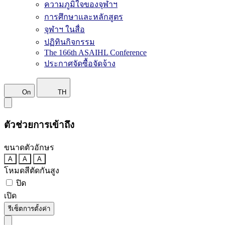
ความภูมิใจของจุฬาฯ
การศึกษาและหลักสูตร
จุฬาฯ ในสื่อ
ปฏิทินกิจกรรม
The 166th ASAIHL Conference
ประกาศจัดซื้อจัดจ้าง
On
TH
ตัวช่วยการเข้าถึง
ขนาดตัวอักษร
A
A
A
โหมดสีตัดกันสูง
ปิด
เปิด
รีเซ็ตการตั้งค่า