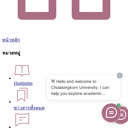
หน้าหลัก
หมวดหมู่
👋 Hello and welcome to
Highlights
Chulalongkorn University. I can
help you explore academic
programs, admissions, research,
campus life, and university
ข่าวสารทั้งหมด
services. What would you like to
know?