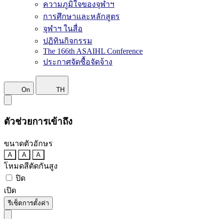
ความภูมิใจของจุฬาฯ
การศึกษาและหลักสูตร
จุฬาฯ ในสื่อ
ปฏิทินกิจกรรม
The 166th ASAIHL Conference
ประกาศจัดซื้อจัดจ้าง
On
TH
ตัวช่วยการเข้าถึง
ขนาดตัวอักษร
A
A
A
โหมดสีตัดกันสูง
ปิด
เปิด
รีเซ็ตการตั้งค่า