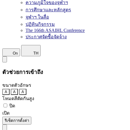
ความภูมิใจของจุฬาฯ
การศึกษาและหลักสูตร
จุฬาฯ ในสื่อ
ปฏิทินกิจกรรม
The 166th ASAIHL Conference
ประกาศจัดซื้อจัดจ้าง
On
TH
ตัวช่วยการเข้าถึง
ขนาดตัวอักษร
A
A
A
โหมดสีตัดกันสูง
ปิด
เปิด
รีเซ็ตการตั้งค่า