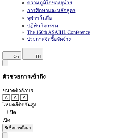
ความภูมิใจของจุฬาฯ
การศึกษาและหลักสูตร
จุฬาฯ ในสื่อ
ปฏิทินกิจกรรม
The 166th ASAIHL Conference
ประกาศจัดซื้อจัดจ้าง
On
TH
ตัวช่วยการเข้าถึง
ขนาดตัวอักษร
A
A
A
โหมดสีตัดกันสูง
ปิด
เปิด
รีเซ็ตการตั้งค่า