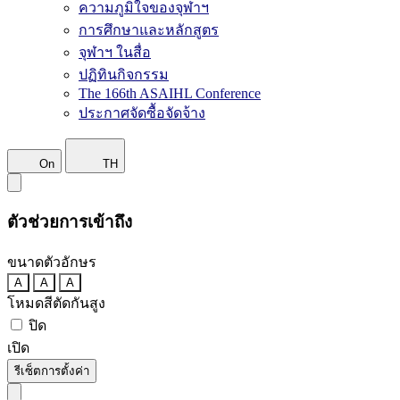
ความภูมิใจของจุฬาฯ
การศึกษาและหลักสูตร
จุฬาฯ ในสื่อ
ปฏิทินกิจกรรม
The 166th ASAIHL Conference
ประกาศจัดซื้อจัดจ้าง
On
TH
ตัวช่วยการเข้าถึง
ขนาดตัวอักษร
A
A
A
โหมดสีตัดกันสูง
ปิด
เปิด
รีเซ็ตการตั้งค่า