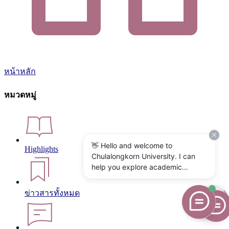
หน้าหลัก
หมวดหมู่
👋 Hello and welcome to
Highlights
Chulalongkorn University. I can
help you explore academic
programs, admissions, research,
campus life, and university
ข่าวสารทั้งหมด
services. What would you like to
know?