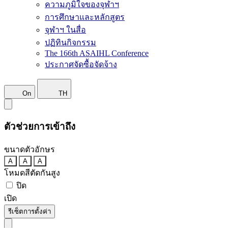
ความภูมิใจของจุฬาฯ
การศึกษาและหลักสูตร
จุฬาฯ ในสื่อ
ปฏิทินกิจกรรม
The 166th ASAIHL Conference
ประกาศจัดซื้อจัดจ้าง
On
TH
ตัวช่วยการเข้าถึง
ขนาดตัวอักษร
A
A
A
โหมดสีตัดกันสูง
ปิด
เปิด
รีเซ็ตการตั้งค่า