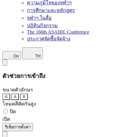
ความภูมิใจของจุฬาฯ
การศึกษาและหลักสูตร
จุฬาฯ ในสื่อ
ปฏิทินกิจกรรม
The 166th ASAIHL Conference
ประกาศจัดซื้อจัดจ้าง
On
TH
ตัวช่วยการเข้าถึง
ขนาดตัวอักษร
A
A
A
โหมดสีตัดกันสูง
ปิด
เปิด
รีเซ็ตการตั้งค่า