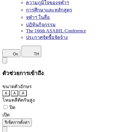
ความภูมิใจของจุฬาฯ
การศึกษาและหลักสูตร
จุฬาฯ ในสื่อ
ปฏิทินกิจกรรม
The 166th ASAIHL Conference
ประกาศจัดซื้อจัดจ้าง
On
TH
ตัวช่วยการเข้าถึง
ขนาดตัวอักษร
A
A
A
โหมดสีตัดกันสูง
ปิด
เปิด
รีเซ็ตการตั้งค่า