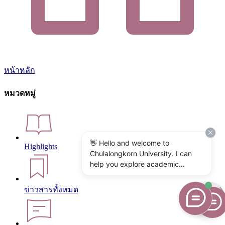
หน้าหลัก
หมวดหมู่
👋 Hello and welcome to
Highlights
Chulalongkorn University. I can
help you explore academic
programs, admissions, research,
campus life, and university
ข่าวสารทั้งหมด
services. What would you like to
know?