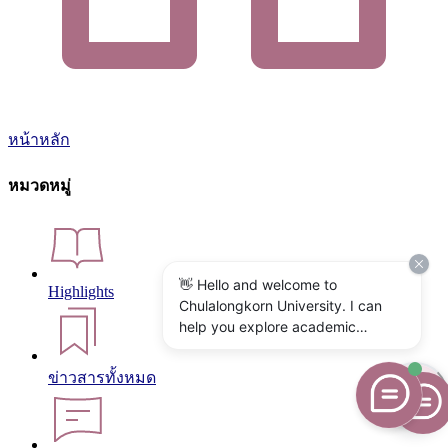
หน้าหลัก
หมวดหมู่
👋 Hello and welcome to
Highlights
Chulalongkorn University. I can
help you explore academic
programs, admissions, research,
campus life, and university
ข่าวสารทั้งหมด
services. What would you like to
know?