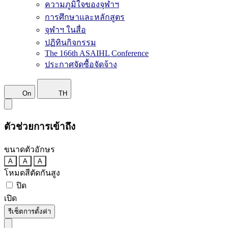
ความภูมิใจของจุฬาฯ
การศึกษาและหลักสูตร
จุฬาฯ ในสื่อ
ปฏิทินกิจกรรม
The 166th ASAIHL Conference
ประกาศจัดซื้อจัดจ้าง
On
TH
ตัวช่วยการเข้าถึง
ขนาดตัวอักษร
A
A
A
โหมดสีตัดกันสูง
ปิด
เปิด
รีเซ็ตการตั้งค่า