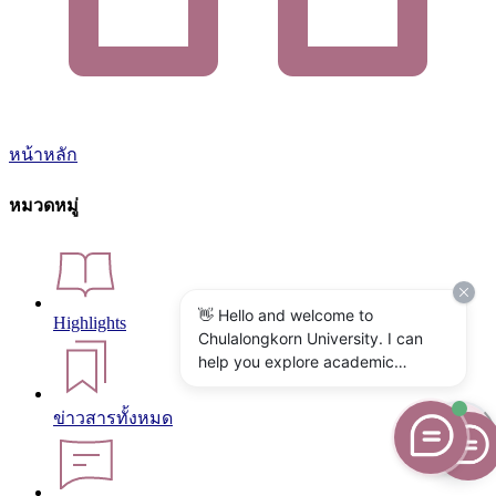
หน้าหลัก
หมวดหมู่
👋 Hello and welcome to
Highlights
Chulalongkorn University. I can
help you explore academic
programs, admissions, research,
campus life, and university
ข่าวสารทั้งหมด
services. What would you like to
know?