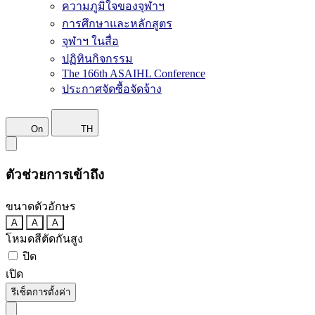
ความภูมิใจของจุฬาฯ
การศึกษาและหลักสูตร
จุฬาฯ ในสื่อ
ปฏิทินกิจกรรม
The 166th ASAIHL Conference
ประกาศจัดซื้อจัดจ้าง
On
TH
ตัวช่วยการเข้าถึง
ขนาดตัวอักษร
A
A
A
โหมดสีตัดกันสูง
ปิด
เปิด
รีเซ็ตการตั้งค่า