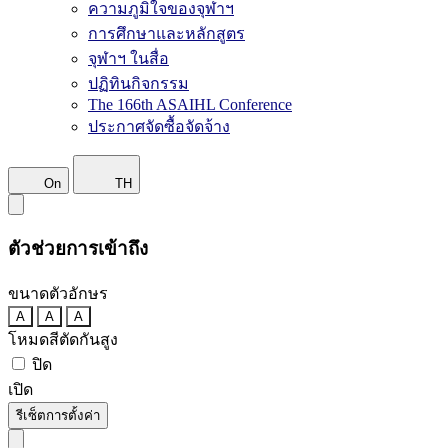
ความภูมิใจของจุฬาฯ
การศึกษาและหลักสูตร
จุฬาฯ ในสื่อ
ปฏิทินกิจกรรม
The 166th ASAIHL Conference
ประกาศจัดซื้อจัดจ้าง
On
TH
ตัวช่วยการเข้าถึง
ขนาดตัวอักษร
A
A
A
โหมดสีตัดกันสูง
ปิด
เปิด
รีเซ็ตการตั้งค่า