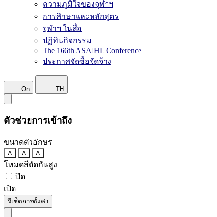
ความภูมิใจของจุฬาฯ
การศึกษาและหลักสูตร
จุฬาฯ ในสื่อ
ปฏิทินกิจกรรม
The 166th ASAIHL Conference
ประกาศจัดซื้อจัดจ้าง
On
TH
ตัวช่วยการเข้าถึง
ขนาดตัวอักษร
A
A
A
โหมดสีตัดกันสูง
ปิด
เปิด
รีเซ็ตการตั้งค่า