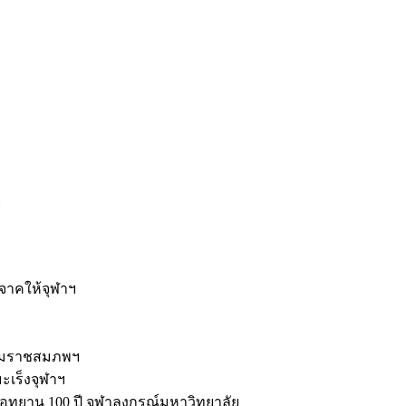
ะ
ิจาคให้จุฬาฯ
รมราชสมภพฯ
มะเร็งจุฬาฯ
ุทยาน 100 ปี จุฬาลงกรณ์มหาวิทยาลัย