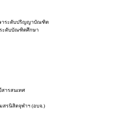
กษาระดับปริญญาบัณฑิต
ระดับบัณฑิตศึกษา
ยีสารสนเทศ
สรนิสิตจุฬาฯ (อบจ.)