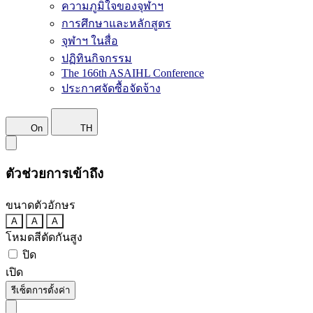
ความภูมิใจของจุฬาฯ
การศึกษาและหลักสูตร
จุฬาฯ ในสื่อ
ปฏิทินกิจกรรม
The 166th ASAIHL Conference
ประกาศจัดซื้อจัดจ้าง
On
TH
ตัวช่วยการเข้าถึง
ขนาดตัวอักษร
A
A
A
โหมดสีตัดกันสูง
ปิด
เปิด
รีเซ็ตการตั้งค่า