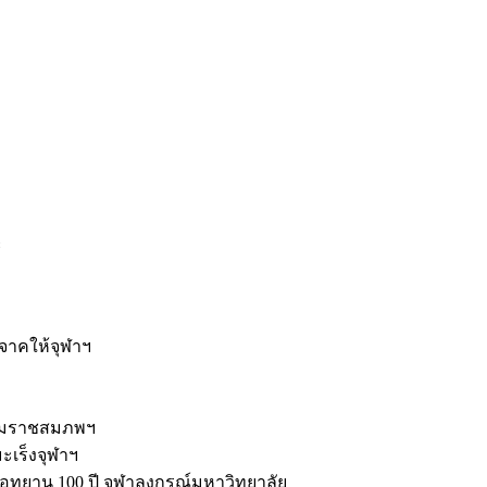
ะ
ิจาคให้จุฬาฯ
รมราชสมภพฯ
มะเร็งจุฬาฯ
ุทยาน 100 ปี จุฬาลงกรณ์มหาวิทยาลัย