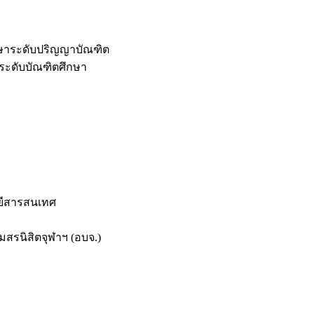
กษาระดับปริญญาบัณฑิต
ระดับบัณฑิตศึกษา
ยีสารสนเทศ
สรนิสิตจุฬาฯ (อบจ.)