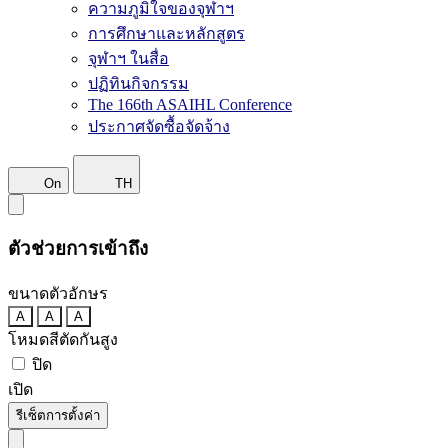
ความภูมิใจของจุฬาฯ
การศึกษาและหลักสูตร
จุฬาฯ ในสื่อ
ปฏิทินกิจกรรม
The 166th ASAIHL Conference
ประกาศจัดซื้อจัดจ้าง
On
TH
ตัวช่วยการเข้าถึง
ขนาดตัวอักษร
A
A
A
โหมดสีตัดกันสูง
ปิด
เปิด
รีเซ็ตการตั้งค่า