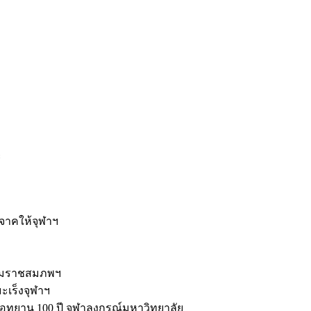
ะ
ิจาคให้จุฬาฯ
รมราชสมภพฯ
มะเร็งจุฬาฯ
ุทยาน 100 ปี จุฬาลงกรณ์มหาวิทยาลัย