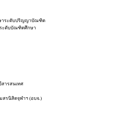
กษาระดับปริญญาบัณฑิต
ระดับบัณฑิตศึกษา
ยีสารสนเทศ
สรนิสิตจุฬาฯ (อบจ.)