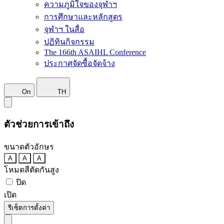
ความภูมิใจของจุฬาฯ
การศึกษาและหลักสูตร
จุฬาฯ ในสื่อ
ปฏิทินกิจกรรม
The 166th ASAIHL Conference
ประกาศจัดซื้อจัดจ้าง
On
TH
ตัวช่วยการเข้าถึง
ขนาดตัวอักษร
A
A
A
โหมดสีตัดกันสูง
ปิด
เปิด
รีเซ็ตการตั้งค่า