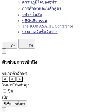
ความภูมิใจของจุฬาฯ
การศึกษาและหลักสูตร
จุฬาฯ ในสื่อ
ปฏิทินกิจกรรม
The 166th ASAIHL Conference
ประกาศจัดซื้อจัดจ้าง
On
TH
ตัวช่วยการเข้าถึง
ขนาดตัวอักษร
A
A
A
โหมดสีตัดกันสูง
ปิด
เปิด
รีเซ็ตการตั้งค่า