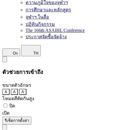
ความภูมิใจของจุฬาฯ
การศึกษาและหลักสูตร
จุฬาฯ ในสื่อ
ปฏิทินกิจกรรม
The 166th ASAIHL Conference
ประกาศจัดซื้อจัดจ้าง
On
TH
ตัวช่วยการเข้าถึง
ขนาดตัวอักษร
A
A
A
โหมดสีตัดกันสูง
ปิด
เปิด
รีเซ็ตการตั้งค่า