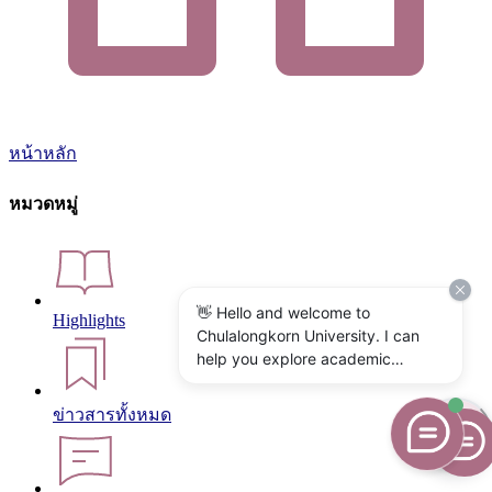
หน้าหลัก
หมวดหมู่
👋 Hello and welcome to
Highlights
Chulalongkorn University. I can
help you explore academic
programs, admissions, research,
campus life, and university
ข่าวสารทั้งหมด
services. What would you like to
know?