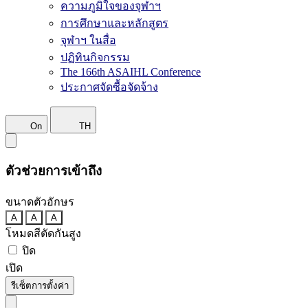
ความภูมิใจของจุฬาฯ
การศึกษาและหลักสูตร
จุฬาฯ ในสื่อ
ปฏิทินกิจกรรม
The 166th ASAIHL Conference
ประกาศจัดซื้อจัดจ้าง
On
TH
ตัวช่วยการเข้าถึง
ขนาดตัวอักษร
A
A
A
โหมดสีตัดกันสูง
ปิด
เปิด
รีเซ็ตการตั้งค่า