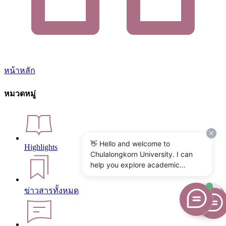
หน้าหลัก
หมวดหมู่
👋 Hello and welcome to
Highlights
Chulalongkorn University. I can
help you explore academic
programs, admissions, research,
campus life, and university
ข่าวสารทั้งหมด
services. What would you like to
know?