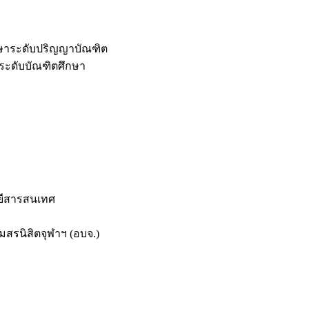
กษาระดับปริญญาบัณฑิต
ระดับบัณฑิตศึกษา
ยีสารสนเทศ
สรนิสิตจุฬาฯ (อบจ.)