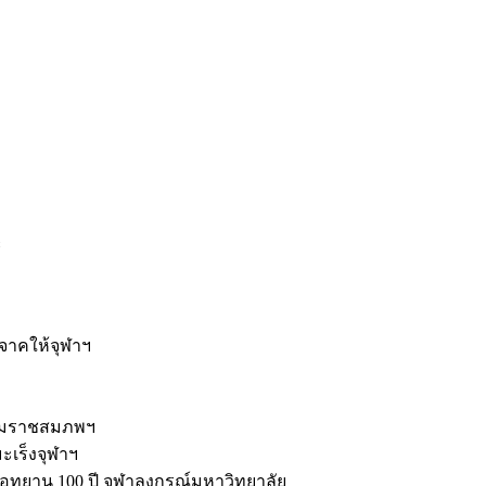
ะ
ิจาคให้จุฬาฯ
รมราชสมภพฯ
มะเร็งจุฬาฯ
ุทยาน 100 ปี จุฬาลงกรณ์มหาวิทยาลัย