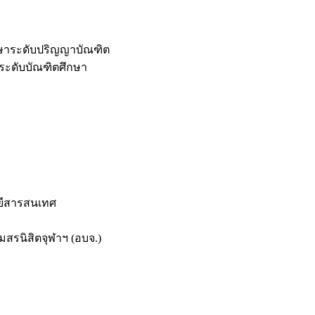
กษาระดับปริญญาบัณฑิต
ระดับบัณฑิตศึกษา
ยีสารสนเทศ
สรนิสิตจุฬาฯ (อบจ.)