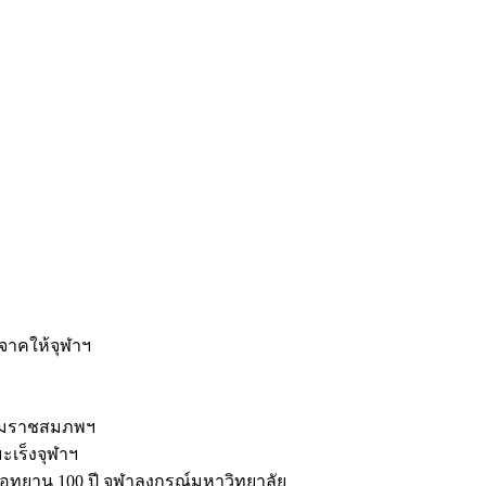
ะ
ิจาคให้จุฬาฯ
รมราชสมภพฯ
มะเร็งจุฬาฯ
ุทยาน 100 ปี จุฬาลงกรณ์มหาวิทยาลัย